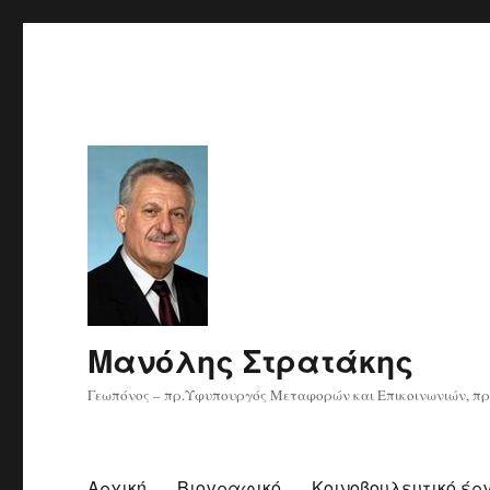
Μανόλης Στρατάκης
Γεωπόνος – πρ.Υφυπουργός Μεταφορών και Επικοινωνιών, πρ
Αρχική
Βιογραφικό
Κοινοβουλευτικό έρ