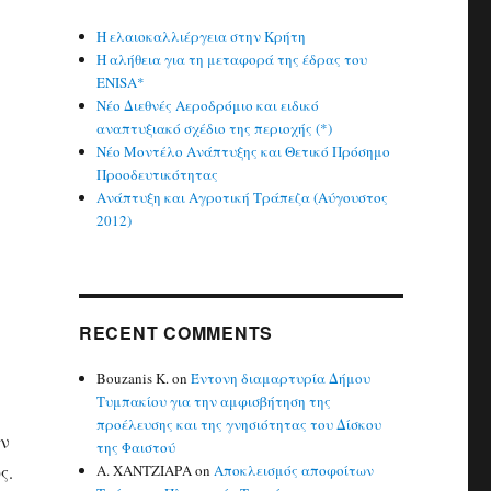
Η ελαιοκαλλιέργεια στην Κρήτη
Η αλήθεια για τη μεταφορά της έδρας του
ENISA*
Νέο Διεθνές Αεροδρόμιο και ειδικό
αναπτυξιακό σχέδιο της περιοχής (*)
Νέο Μοντέλο Ανάπτυξης και Θετικό Πρόσημο
Προοδευτικότητας
Ανάπτυξη και Αγροτική Τράπεζα (Αύγουστος
2012)
RECENT COMMENTS
Bouzanis K.
on
Έντονη διαμαρτυρία Δήμου
Τυμπακίου για την αμφισβήτηση της
προέλευσης και της γνησιότητας του Δίσκου
ην
της Φαιστού
ς.
Α. ΧΑΝΤΖΙΑΡΑ
on
Αποκλεισμός αποφοίτων