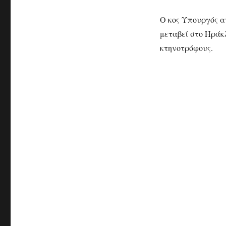
Ο κος Υπουργός α
μεταβεί στο Ηράκλ
κτηνοτρόφους.