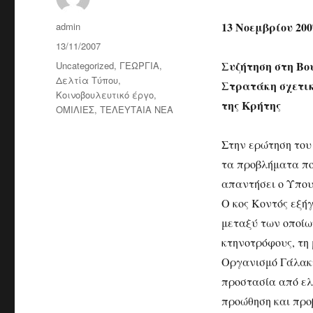
Author
13 Νοεμβρίου 200
admin
Posted
13/11/2007
on
Categories
Συζήτηση στη Βο
Uncategorized
,
ΓΕΩΡΓΙΑ
,
Δελτία Τύπου
,
Στρατάκη σχετικ
Κοινοβουλευτικό έργο
,
της Κρήτης
ΟΜΙΛΙΕΣ
,
ΤΕΛΕΥΤΑΙΑ ΝΕΑ
Στην ερώτηση του
τα προβλήματα πο
απαντήσει ο Υπου
Ο κος Κοντός εξή
μεταξύ των οποίω
κτηνοτρόφους, τη
Οργανισμό Γάλακτο
προστασία από ελ
προώθηση και προβ