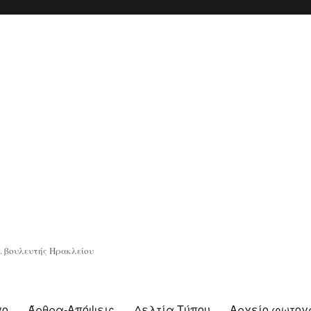
. βουλευτής Ηρακλείου
γο
Άρθρα-Απόψεις
Δελτία Τύπου
Αρχείο φωτο