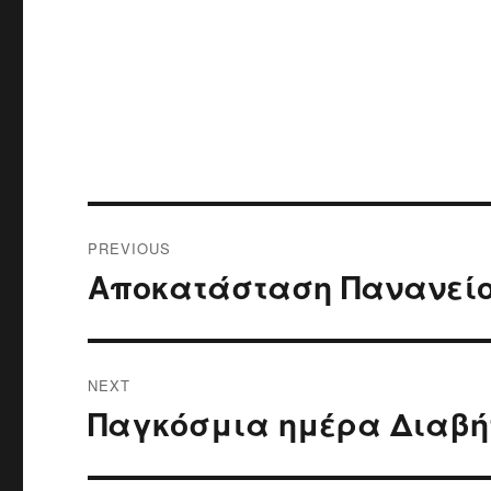
Post
PREVIOUS
navigation
Αποκατάσταση Πανανείο
Previous
post:
NEXT
Παγκόσμια ημέρα Διαβή
Next
post: