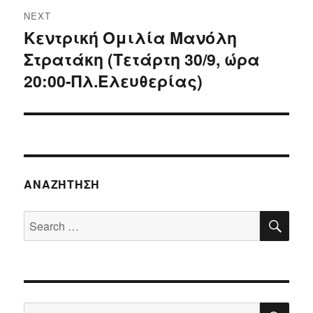
NEXT
Κεντρική Ομιλία Μανόλη
Next
Στρατάκη (Τετάρτη 30/9, ώρα
post:
20:00-Πλ.Ελευθερίας)
ΑΝΑΖΉΤΗΣΗ
SE
Search
for:
SE
Search