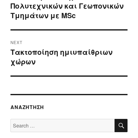
Πολυτεχνικών και Γεωπονικών
post:
Τμημάτων με MSc
NEXT
Τακτοποίηση ημιυπαίθριων
Next
χώρων
post:
ΑΝΑΖΉΤΗΣΗ
SE
Search
for: