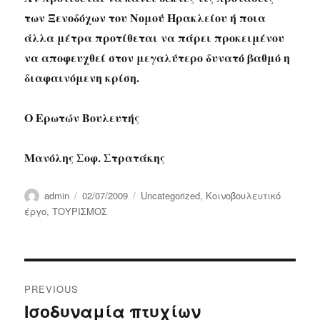
των Ξενοδόχων του Νομού Ηρακλείου ή ποια
άλλα μέτρα προτίθεται να πάρει προκειμένου
να αποφευχθεί στον μεγαλύτερο δυνατό βαθμό η
διαφαινόμενη κρίση.
Ο Ερωτών Βουλευτής
Μανόλης Σοφ. Στρατάκης
Author
Posted
Categories
admin
02/07/2009
Uncategorized
,
Κοινοβουλευτικό
on
έργο
,
ΤΟΥΡΙΣΜΟΣ
Post
PREVIOUS
navigation
Ισοδυναμία πτυχίων
Previous