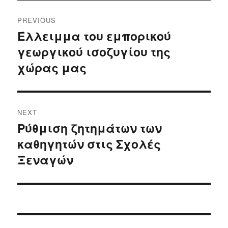
Post
PREVIOUS
navigation
Έλλειμμα του εμπορικού
Previous
γεωργικού ισοζυγίου της
post:
χώρας μας
NEXT
Ρύθμιση ζητημάτων των
Next
καθηγητών στις Σχολές
post:
Ξεναγών