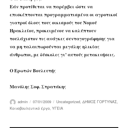
Εάν προτίθεται να παρέμβει ώστε να
επισκέπτονται προγραμματισμένα οι αγροτικοί
γιατροί όλους τους οικισμούς του Νομού
Ηρακλείου, προκειμένου να καλύπτουν
τουλάχιστον τις ανάγκες συνταγογράφησης για
να μη ταλαιπωρούνται μεγάλης ηλικίας
άνθρωποι, με δύσκολες γι’ αυτούς μετακινήσεις.
Ο Ερωτών Βουλευτής
Μανόλης Σοφ. Στρατάκης
Author
Posted
Categories
admin
07/01/2009
Uncategorized
,
ΔΗΜΟΣ ΓΟΡΤΥΝΑΣ
,
on
Κοινοβουλευτικό έργο
,
ΥΓΕΙΑ