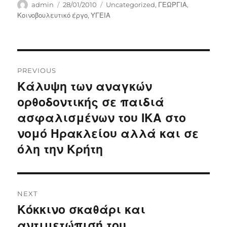
Author
Posted
Categories
admin
28/01/2010
Uncategorized
,
ΓΕΩΡΓΙΑ
,
on
Κοινοβουλευτικό έργο
,
ΥΓΕΙΑ
Post
PREVIOUS
navigation
Κάλυψη των αναγκών
Previous
post:
ορθοδοντικής σε παιδιά
ασφαλισμένων του ΙΚΑ στο
νομό Ηρακλείου αλλά και σε
όλη την Κρήτη
NEXT
Κόκκινο σκαθάρι και
Next
post:
αντιμετώπισή του