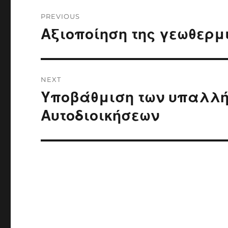
Post
PREVIOUS
navigation
Αξιοποίηση της γεωθερμ
Previous
post:
NEXT
Υποβάθμιση των υπαλλ
Next
post:
Αυτοδιοικήσεων