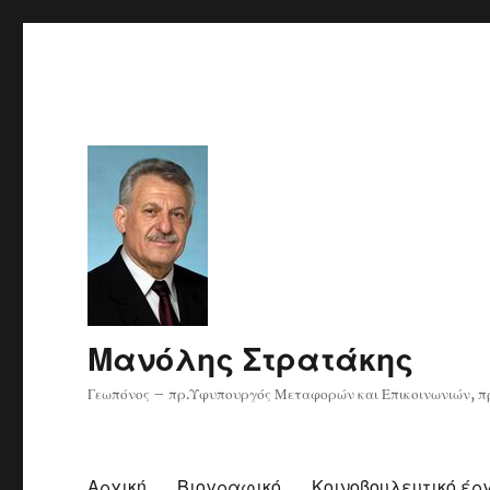
Μανόλης Στρατάκης
Γεωπόνος – πρ.Υφυπουργός Μεταφορών και Επικοινωνιών, πρ
Αρχική
Βιογραφικό
Κοινοβουλευτικό έρ