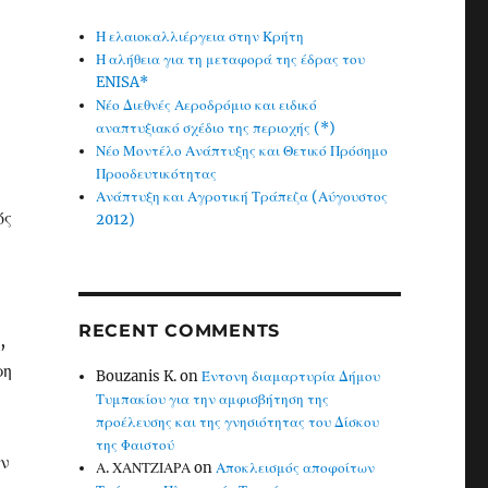
Η ελαιοκαλλιέργεια στην Κρήτη
Η αλήθεια για τη μεταφορά της έδρας του
ENISA*
Νέο Διεθνές Αεροδρόμιο και ειδικό
αναπτυξιακό σχέδιο της περιοχής (*)
Νέο Μοντέλο Ανάπτυξης και Θετικό Πρόσημο
Προοδευτικότητας
Ανάπτυξη και Αγροτική Τράπεζα (Αύγουστος
ός
2012)
RECENT COMMENTS
,
ρη
Bouzanis K.
on
Έντονη διαμαρτυρία Δήμου
Τυμπακίου για την αμφισβήτηση της
προέλευσης και της γνησιότητας του Δίσκου
της Φαιστού
ών
Α. ΧΑΝΤΖΙΑΡΑ
on
Αποκλεισμός αποφοίτων