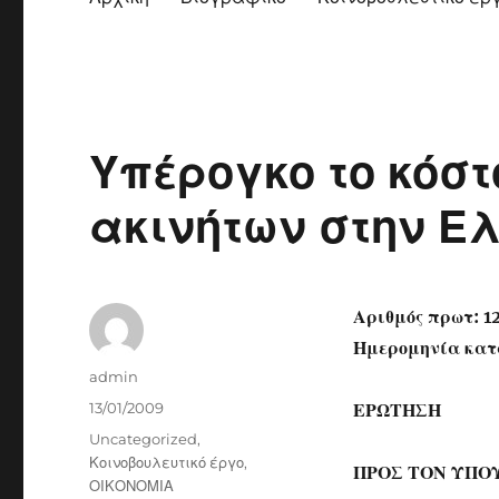
Υπέρογκο το κόσ
ακινήτων στην Ε
Αριθμός πρωτ: 1
Ημερομηνία κατά
Author
admin
Posted
13/01/2009
ΕΡΩΤΗΣΗ
on
Categories
Uncategorized
,
Κοινοβουλευτικό έργο
,
ΠΡΟΣ ΤΟΝ ΥΠΟ
ΟΙΚΟΝΟΜΙΑ