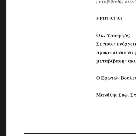
μεταβίβασης ακιν
ΕΡΩΤΑΤΑΙ
Ο κ. Υπουργός:
Σε ποιες ενέργει
προκειμένου να 
μεταβίβασης ακι
Ο Ερωτών Βουλε
Μανόλης Σοφ. Σ