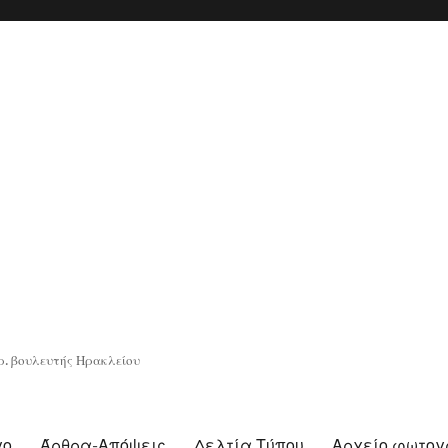
. βουλευτής Ηρακλείου
γο
Άρθρα-Απόψεις
Δελτία Τύπου
Αρχείο φωτο