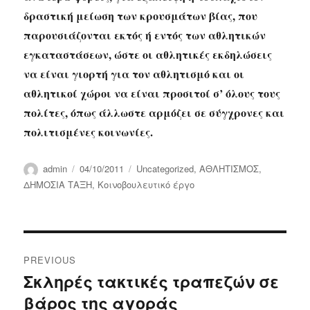
δραστική μείωση των κρουσμάτων βίας, που
παρουσιάζονται εκτός ή εντός των αθλητικών
εγκαταστάσεων, ώστε οι αθλητικές εκδηλώσεις
να είναι γιορτή για τον αθλητισμό και οι
αθλητικοί χώροι να είναι προσιτοί σ’ όλους τους
πολίτες, όπως άλλωστε αρμόζει σε σύγχρονες και
πολιτισμένες κοινωνίες.
Author
Posted
Categories
admin
04/10/2011
Uncategorized
,
ΑΘΛΗΤΙΣΜΟΣ
,
on
ΔΗΜΟΣΙΑ ΤΑΞΗ
,
Κοινοβουλευτικό έργο
Post
PREVIOUS
navigation
Σκληρές τακτικές τραπεζών σε
Previous
βάρος της αγοράς
post: