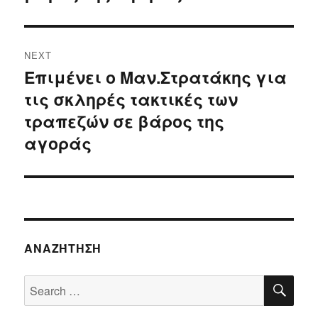
NEXT
Επιμένει ο Μαν.Στρατάκης για
Next
τις σκληρές τακτικές των
post:
τραπεζών σε βάρος της
αγοράς
ΑΝΑΖΉΤΗΣΗ
SE
Search
for: