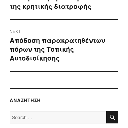
της κρητικής διατροφής
NEXT
Απόδοση παρακρατηθέντων
Next
πόρων της Τοπικής
post:
Αυτοδιοίκησης
ΑΝΑΖΉΤΗΣΗ
SE
Search
for: