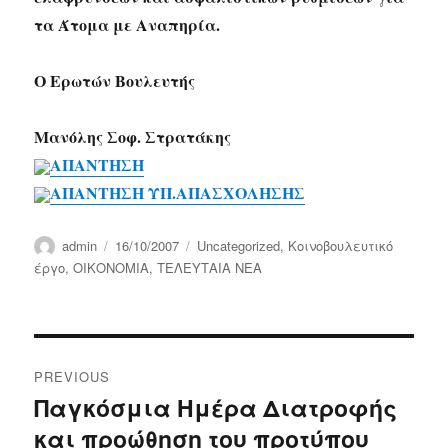
τα Άτομα με Αναπηρία.
Ο Ερωτών Βουλευτής
Μανόλης Σοφ. Στρατάκης
ΑΠΑΝΤΗΣΗ
ΑΠΑΝΤΗΣΗ ΥΠ.ΑΠΑΣΧΟΛΗΣΗΣ
Author
Posted
Categories
admin
16/10/2007
Uncategorized
,
Κοινοβουλευτικό
on
έργο
,
ΟΙΚΟΝΟΜΙΑ
,
ΤΕΛΕΥΤΑΙΑ ΝΕΑ
Post
PREVIOUS
navigation
Παγκόσμια Ημέρα Διατροφής
Previous
και προώθηση του προτύπου
post: