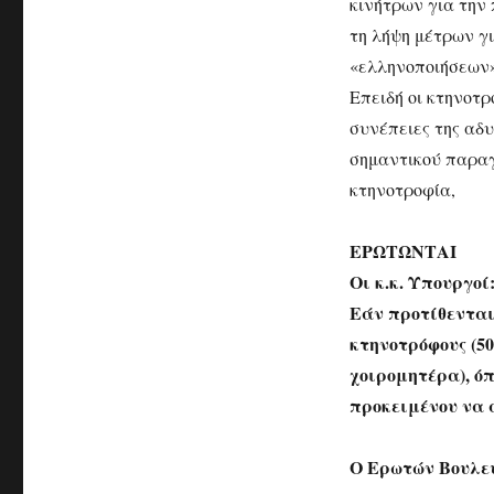
κινήτρων για την
τη λήψη μέτρων γ
«ελληνοποιήσεων»
Επειδή οι κτηνοτρ
συνέπειες της αδ
σημαντικού παραγω
κτηνοτροφία,
ΕΡΩΤΩΝΤΑΙ
Οι κ.κ. Υπουργοί
Εάν προτίθενται
κτηνοτρόφους (5
χοιρομητέρα), ό
προκειμένου να 
Ο Ερωτών Βουλε