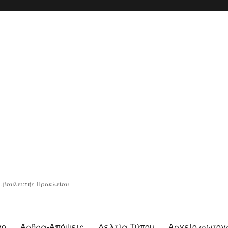
. βουλευτής Ηρακλείου
γο
Άρθρα-Απόψεις
Δελτία Τύπου
Αρχείο φωτο