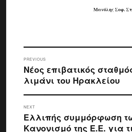
Μανόλης Σοφ. Σ
Post
PREVIOUS
navigation
Νέος επιβατικός σταθμό
Previous
post:
λιμάνι του Ηρακλείου
NEXT
Ελλιπής συμμόρφωση τω
Next
post:
Κανονισμό της Ε.Ε. για 