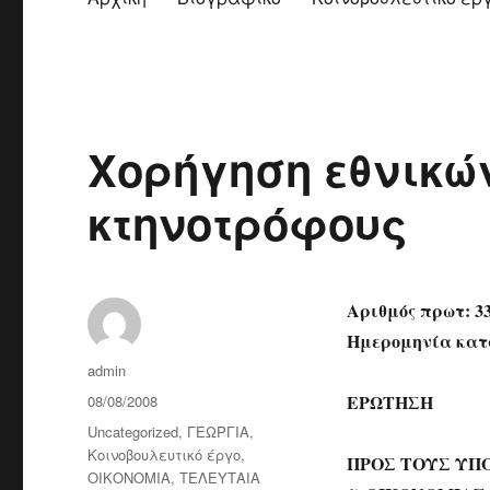
Χορήγηση εθνικώ
κτηνοτρόφους
Αριθμός πρωτ: 3
Ημερομηνία κατά
Author
admin
Posted
ΕΡΩΤΗΣΗ
08/08/2008
on
Categories
Uncategorized
,
ΓΕΩΡΓΙΑ
,
Κοινοβουλευτικό έργο
,
ΠΡΟΣ ΤΟΥΣ ΥΠ
ΟΙΚΟΝΟΜΙΑ
,
ΤΕΛΕΥΤΑΙΑ