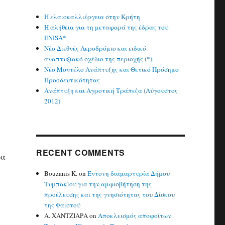
Η ελαιοκαλλιέργεια στην Κρήτη
Η αλήθεια για τη μεταφορά της έδρας του
ENISA*
Νέο Διεθνές Αεροδρόμιο και ειδικό
αναπτυξιακό σχέδιο της περιοχής (*)
Νέο Μοντέλο Ανάπτυξης και Θετικό Πρόσημο
Προοδευτικότητας
Ανάπτυξη και Αγροτική Τράπεζα (Αύγουστος
2012)
RECENT COMMENTS
δα
Bouzanis K.
on
Έντονη διαμαρτυρία Δήμου
Τυμπακίου για την αμφισβήτηση της
προέλευσης και της γνησιότητας του Δίσκου
της Φαιστού
Α. ΧΑΝΤΖΙΑΡΑ
on
Αποκλεισμός αποφοίτων