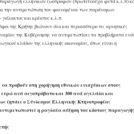
 παραγωγή ελληνικών ζωοτροφών (πρωτεϊνούχα φυτά κ.λ.π) κ
ια την αντιμετώπιση του φαινομένου των παράνομων
 γάλακτος και κρέατος κ.λ.π.
όφοι της Κρήτης βιώνουν όλο και περισσότερο τις αρνητικές
υναμίας της Κυβέρνησης να αντιμετωπίσει τα προβλήματα ενό
γικού κλάδου της ελληνικής οικονομίας, όπως είναι η
:
 να προβούν στη χορήγηση εθνικών ενισχύσεων στους
0 ευρώ ανά αιγοπρόβατο και 300 ανά αγελάδα και
πως ζητάει ο Σύνδεσμος Ελληνικής Κτηνοτροφίας
αντιμετωπιστεί η ραγδαία αύξηση του κόστους παραγωγής
υτής