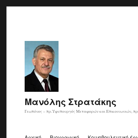
Μανόλης Στρατάκης
Γεωπόνος – πρ.Υφυπουργός Μεταφορών και Επικοινωνιών, πρ
Αρχική
Βιογραφικό
Κοινοβουλευτικό έρ