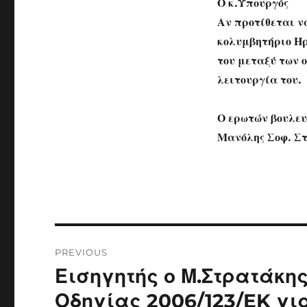
Ο κ.Υπουργός
Αν προτίθεται ν
κολυμβητήριο Ηρ
του μεταξύ των 
λειτουργία του.
Ο ερωτών βουλευ
Μανόλης Σοφ. Σ
Post
PREVIOUS
navigation
Εισηγητής ο Μ.Στρατάκη
Previous
post:
Οδηγίας 2006/123/EK για