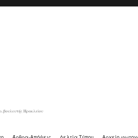
. βουλευτής Ηρακλείου
γο
Άρθρα-Απόψεις
Δελτία Τύπου
Αρχείο φωτο