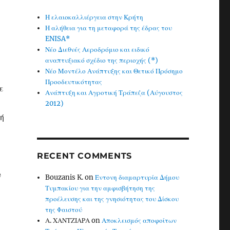
Η ελαιοκαλλιέργεια στην Κρήτη
Η αλήθεια για τη μεταφορά της έδρας του
ENISA*
Νέο Διεθνές Αεροδρόμιο και ειδικό
αναπτυξιακό σχέδιο της περιοχής (*)
Νέο Μοντέλο Ανάπτυξης και Θετικό Πρόσημο
Προοδευτικότητας
ε
Ανάπτυξη και Αγροτική Τράπεζα (Αύγουστος
2012)
νή
RECENT COMMENTS
υ
Bouzanis K.
on
Έντονη διαμαρτυρία Δήμου
Τυμπακίου για την αμφισβήτηση της
προέλευσης και της γνησιότητας του Δίσκου
της Φαιστού
Α. ΧΑΝΤΖΙΑΡΑ
on
Αποκλεισμός αποφοίτων