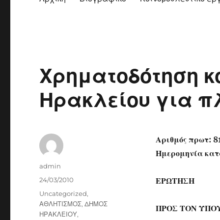
Χρηματοδότηση κ
Ηρακλείου για 
Αριθμός πρωτ: 8
Ημερομηνία κατ
Author
admin
Posted
24/03/2010
ΕΡΩΤΗΣΗ
on
Categories
Uncategorized
,
ΑΘΛΗΤΙΣΜΟΣ
,
ΔΗΜΟΣ
ΠΡΟΣ ΤΟΝ ΥΠΟ
ΗΡΑΚΛΕΙΟΥ
,