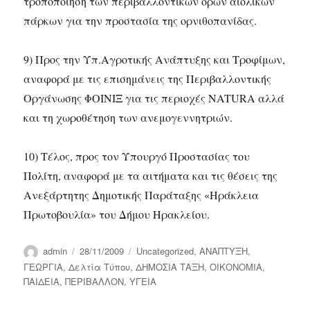
τροποποίηση των περιβαλλοντικών όρων αιολικών
πάρκων για την προστασία της ορνιθοπανίδας.
9) Προς την Υπ.Αγροτικής Ανάπτυξης και Τροφίμων,
αναφορά με τις επισημάνεις της Περιβαλλοντικής
Οργάνωσης ΦΟΙΝΙΞ για τις περιοχές NATURA αλλά
και τη χωροθέτηση των ανεμογεννητριών.
10) Τέλος, προς τον Υπουργό Προστασίας του
Πολίτη, αναφορά με τα αιτήματα και τις θέσεις της
Ανεξάρτητης Δημοτικής Παράταξης «Ηράκλεια
Πρωτοβουλία» του Δήμου Ηρακλείου.
Author
Posted
Categories
admin
28/11/2009
Uncategorized
,
ΑΝΑΠΤΥΞΗ
,
on
ΓΕΩΡΓΙΑ
,
Δελτία Τύπου
,
ΔΗΜΟΣΙΑ ΤΑΞΗ
,
ΟΙΚΟΝΟΜΙΑ
,
ΠΑΙΔΕΙΑ
,
ΠΕΡΙΒΑΛΛΟΝ
,
ΥΓΕΙΑ