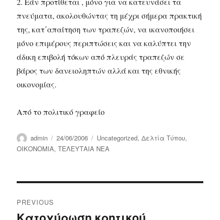
2. Εάν προτίθεται , μόνο για να κατευνάσει τα
πνεύματα, ακολουθώντας τη μέχρι σήμερα πρακτική
της, κατ΄απαίτηση των τραπεζών, να ικανοποιήσει
μόνο επιμέρους περιπτώσεις και να καλύπτει την
άδικη επιβολή τόκων από πλευράς τραπεζών σε
βάρος των δανειοληπτών αλλά και της εθνικής
οικονομίας.
Από το πολιτικό γραφείο
Author
Posted
Categories
admin
24/06/2006
Uncategorized
,
Δελτία Τύπου
,
on
ΟΙΚΟΝΟΜΙΑ
,
ΤΕΛΕΥΤΑΙΑ ΝΕΑ
Post
PREVIOUS
navigation
Κατοχύρωση κρητικού
Previous