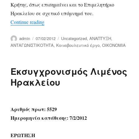
Κρήτης, όπως επισημαίνει και το Επιμελητήριο
Ηρακλείου σε σχετικό υπόμνημά του.
“Προβλήματα στην υλοποίηση του Αναπτυξ
Continue reading
Author
Posted
Categories
admin
07/02/2012
Uncategorized
,
ΑΝΑΠΤΥΞΗ
,
on
ΑΝΤΑΓΩΝΙΣΤΙΚΟΤΗΤΑ
,
Κοινοβουλευτικό έργο
,
ΟΙΚΟΝΟΜΙΑ
Εκσυγχρονισμός Λιμένος
Ηρακλείου
Αριθμός πρωτ: 5529
Ημερομηνία κατάθεσης: 7/2/2012
ΕΡΩΤΗΣΗ