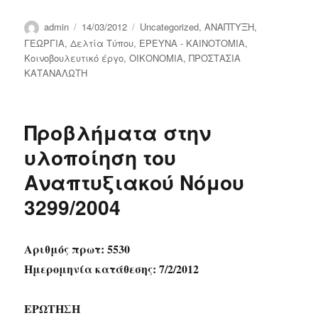
Author
Posted
Categories
admin
14/03/2012
Uncategorized
,
ΑΝΑΠΤΥΞΗ
,
on
ΓΕΩΡΓΙΑ
,
Δελτία Τύπου
,
ΕΡΕΥΝΑ - ΚΑΙΝΟΤΟΜΙΑ
,
Κοινοβουλευτικό έργο
,
ΟΙΚΟΝΟΜΙΑ
,
ΠΡΟΣΤΑΣΙΑ
ΚΑΤΑΝΑΛΩΤΗ
Προβλήματα στην
υλοποίηση του
Αναπτυξιακού Νόμου
3299/2004
Αριθμός πρωτ: 5530
Ημερομηνία κατάθεσης: 7/2/2012
ΕΡΩΤΗΣΗ