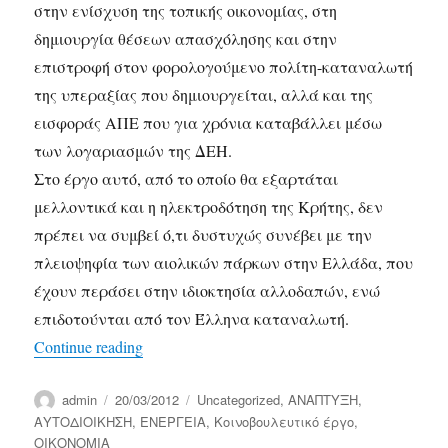
στην ενίσχυση της τοπικής οικονομίας, στη
δημιουργία θέσεων απασχόλησης και στην
επιστροφή στον φορολογούμενο πολίτη-καταναλωτή
της υπεραξίας που δημιουργείται, αλλά και της
εισφοράς ΑΠΕ που για χρόνια καταβάλλει μέσω
των λογαριασμών της ΔΕΗ.
Στο έργο αυτό, από το οποίο θα εξαρτάται
μελλοντικά και η ηλεκτροδότηση της Κρήτης, δεν
πρέπει να συμβεί ό,τι δυστυχώς συνέβει με την
πλειοψηφία των αιολικών πάρκων στην Ελλάδα, που
έχουν περάσει στην ιδιοκτησία αλλοδαπών, ενώ
επιδοτούνται από τον Έλληνα καταναλωτή.
“Στήριξη Στρατάκη στην προσπάθεια της 
Continue reading
Author
Posted
Categories
admin
20/03/2012
Uncategorized
,
ΑΝΑΠΤΥΞΗ
,
on
ΑΥΤΟΔΙΟΙΚΗΣΗ
,
ΕΝΕΡΓΕΙΑ
,
Κοινοβουλευτικό έργο
,
ΟΙΚΟΝΟΜΙΑ