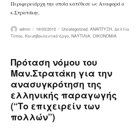
Περιφερειάρχη την οποία κατέθεσε ως Αναφορά ο
κ.Στρατάκης.
Author
Posted
Categories
admin
19/03/2012
Uncategorized
,
ΑΝΑΠΤΥΞΗ
,
Δελτία
on
Τύπου
,
Κοινοβουλευτικό έργο
,
ΝΑΥΤΙΛΙΑ
,
ΟΙΚΟΝΟΜΙΑ
Πρόταση νόμου του
Μαν.Στρατάκη για την
ανασυγκρότηση της
ελληνικής παραγωγής
(“Το επιχειρείν των
πολλών”)