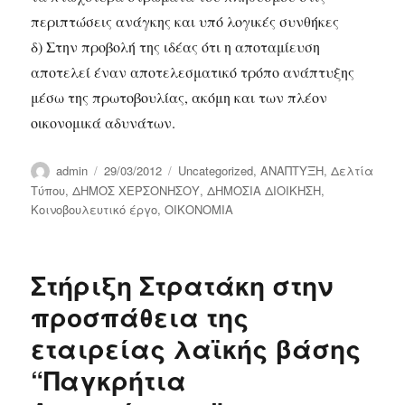
περιπτώσεις ανάγκης και υπό λογικές συνθήκες
δ) Στην προβολή της ιδέας ότι η αποταμίευση
αποτελεί έναν αποτελεσματικό τρόπο ανάπτυξης
μέσω της πρωτοβουλίας, ακόμη και των πλέον
οικονομικά αδυνάτων.
Author
Posted
Categories
admin
29/03/2012
Uncategorized
,
ΑΝΑΠΤΥΞΗ
,
Δελτία
on
Τύπου
,
ΔΗΜΟΣ ΧΕΡΣΟΝΗΣΟΥ
,
ΔΗΜΟΣΙΑ ΔΙΟΙΚΗΣΗ
,
Κοινοβουλευτικό έργο
,
ΟΙΚΟΝΟΜΙΑ
Στήριξη Στρατάκη στην
προσπάθεια της
εταιρείας λαϊκής βάσης
“Παγκρήτια