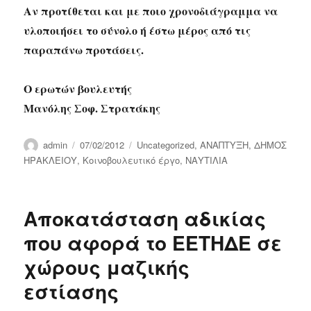
Αν προτίθεται και με ποιο χρονοδιάγραμμα να
υλοποιήσει το σύνολο ή έστω μέρος από τις
παραπάνω προτάσεις.
Ο ερωτών βουλευτής
Μανόλης Σοφ. Στρατάκης
Author
Posted
Categories
admin
07/02/2012
Uncategorized
,
ΑΝΑΠΤΥΞΗ
,
ΔΗΜΟΣ
on
ΗΡΑΚΛΕΙΟΥ
,
Κοινοβουλευτικό έργο
,
ΝΑΥΤΙΛΙΑ
Αποκατάσταση αδικίας
που αφορά το ΕΕΤΗΔΕ σε
χώρους μαζικής
εστίασης