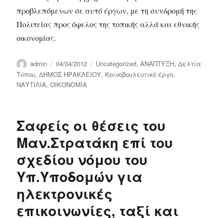
προβλεπόμενων σε αυτό έργων, με τη συνδρομή της
Πολιτείας προς όφελος της τοπικής αλλά και εθνικής
οικονομίας.
Author
Posted
Categories
admin
04/04/2012
Uncategorized
,
ΑΝΑΠΤΥΞΗ
,
Δελτία
on
Τύπου
,
ΔΗΜΟΣ ΗΡΑΚΛΕΙΟΥ
,
Κοινοβουλευτικό έργο
,
ΝΑΥΤΙΛΙΑ
,
ΟΙΚΟΝΟΜΙΑ
Σαφείς οι θέσεις του
Μαν.Στρατάκη επί του
σχεδίου νόμου του
Υπ.Υποδομών για
ηλεκτρονικές
επικοινωνίες, ταξί και