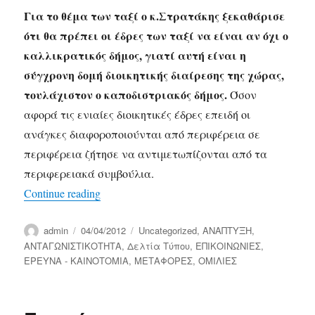
Για το θέμα των ταξί ο κ.Στρατάκης ξεκαθάρισε
ότι θα πρέπει οι έδρες των ταξί να είναι αν όχι ο
καλλικρατικός δήμος, γιατί αυτή είναι η
σύγχρονη δομή διοικητικής διαίρεσης της χώρας,
τουλάχιστον ο καποδιστριακός δήμος.
Όσον
αφορά τις ενιαίες διοικητικές έδρες επειδή οι
ανάγκες διαφοροποιούνται από περιφέρεια σε
περιφέρεια ζήτησε να αντιμετωπίζονται από τα
περιφερειακά συμβούλια.
“Σαφείς οι θέσεις του Μαν.Στρατάκη επί 
Continue reading
Author
Posted
Categories
admin
04/04/2012
Uncategorized
,
ΑΝΑΠΤΥΞΗ
,
on
ΑΝΤΑΓΩΝΙΣΤΙΚΟΤΗΤΑ
,
Δελτία Τύπου
,
ΕΠΙΚΟΙΝΩΝΙΕΣ
,
ΕΡΕΥΝΑ - ΚΑΙΝΟΤΟΜΙΑ
,
ΜΕΤΑΦΟΡΕΣ
,
ΟΜΙΛΙΕΣ