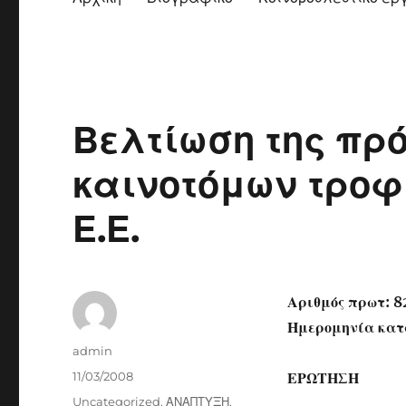
Βελτίωση της πρ
καινοτόμων τροφ
Ε.Ε.
Αριθμός πρωτ: 
Ημερομηνία κατά
Author
admin
Posted
11/03/2008
ΕΡΩΤΗΣΗ
on
Categories
Uncategorized
,
ΑΝΑΠΤΥΞΗ
,