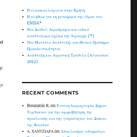
Η ελαιοκαλλιέργεια στην Κρήτη
Η αλήθεια για τη μεταφορά της έδρας του
ENISA*
Νέο Διεθνές Αεροδρόμιο και ειδικό
αναπτυξιακό σχέδιο της περιοχής (*)
ρά
Νέο Μοντέλο Ανάπτυξης και Θετικό Πρόσημο
Προοδευτικότητας
Ανάπτυξη και Αγροτική Τράπεζα (Αύγουστος
2012)
ης
ην
RECENT COMMENTS
Bouzanis K.
on
Έντονη διαμαρτυρία Δήμου
Τυμπακίου για την αμφισβήτηση της
προέλευσης και της γνησιότητας του Δίσκου
της Φαιστού
Α. ΧΑΝΤΖΙΑΡΑ
on
Αποκλεισμός αποφοίτων