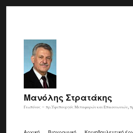
Μανόλης Στρατάκης
Γεωπόνος – πρ.Υφυπουργός Μεταφορών και Επικοινωνιών, πρ
Αρχική
Βιογραφικό
Κοινοβουλευτικό έρ