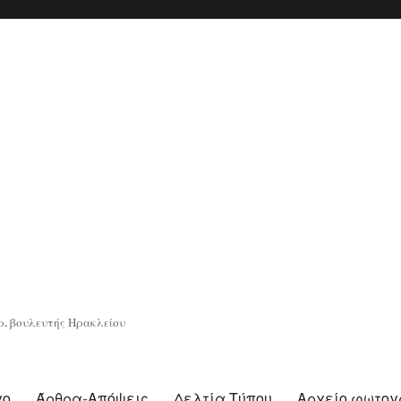
. βουλευτής Ηρακλείου
γο
Άρθρα-Απόψεις
Δελτία Τύπου
Αρχείο φωτο