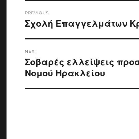
Post
PREVIOUS
navigation
Σχολή Επαγγελμάτων Κρ
Previous
post:
NEXT
Σοβαρές ελλείψεις προσ
Next
post:
Νομού Ηρακλείου