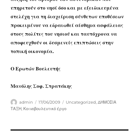
υπηρετούν στο νησί όσο και με εξειδικευμένα
στελέχη για τη διαχείριση σύνθετων υποθέσεων
προκειμένου να εδραιωθεί αίσθημα ασφάλειας
στους πολίτες του νησιού και ταυτόχρονα να
αποφευχθούν οι δυσμενείς επιπτώσεις στην
τοπική οικονομία.
Ο Ερωτών Βουλευτής
Μανόλης Σοφ. Στρατάκης
Author
Posted
Categories
admin
17/06/2009
Uncategorized
,
ΔΗΜΟΣΙΑ
on
ΤΑΞΗ
,
Κοινοβουλευτικό έργο
Post