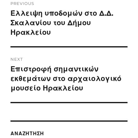
PREVIOUS
navigation
Έλλειψη υποδομών στο Δ.Δ.
Previous
post:
Σκαλανίου του Δήμου
Ηρακλείου
NEXT
Επιστροφή σημαντικών
Next
post:
εκθεμάτων στο αρχαιολογικό
μουσείο Ηρακλείου
ΑΝΑΖΉΤΗΣΗ