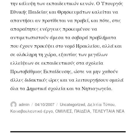
την κάλυψη των εκπαιδευτικών κενών. Ο Υπουργός
Εθνικής Παιδείας και Θρησκευμάτων καλείται να
απαντήσει αν προτίθεται να προβεί, και πότε, στις
απαραίτητες ενέργειες προκειμένου να
αντιμετωπιστούν άμεσα τα σοβαρά προβλήματα
που έχουν προκύψει στο νομό Ηρακλείου, αλλά και
σε ολόκληρη τη χώρα, εξαιτίας των μεγάλων
ελλείψεων σε εκπαιδευτικούς στα σχολεία
Πρωτοβάθμιας Εκπαίδευσης, ώστε να μην χαθούν
άλλες διδακτικές ώρες και να λειτουργήσουν ομαλά
όλα τα Δημοτικά σχολεία και τα Νηπιαγωγεία.
Author
Posted
Categories
admin
04/10/2007
Uncategorized
,
Δελτία Τύπου
,
on
Κοινοβουλευτικό έργο
,
ΟΜΙΛΙΕΣ
,
ΠΑΙΔΕΙΑ
,
ΤΕΛΕΥΤΑΙΑ ΝΕΑ