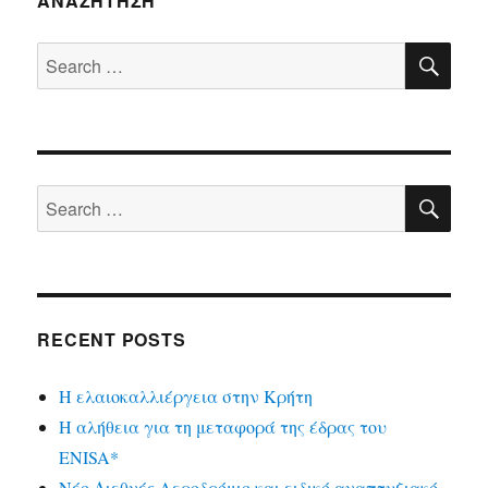
ΑΝΑΖΉΤΗΣΗ
SE
Search
for:
SE
Search
for:
RECENT POSTS
Η ελαιοκαλλιέργεια στην Κρήτη
Η αλήθεια για τη μεταφορά της έδρας του
ENISA*
Νέο Διεθνές Αεροδρόμιο και ειδικό αναπτυξιακό