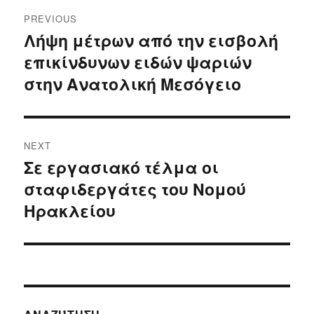
Post
PREVIOUS
navigation
Λήψη μέτρων από την εισβολή
Previous
επικίνδυνων ειδών ψαριών
post:
στην Ανατολική Μεσόγειο
NEXT
Σε εργασιακό τέλμα οι
Next
σταφιδεργάτες του Νομού
post:
Ηρακλείου