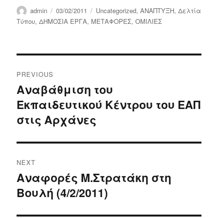
Author
Posted
Categories
admin
03/02/2011
Uncategorized
,
ΑΝΑΠΤΥΞΗ
,
Δελτία
on
Τύπου
,
ΔΗΜΟΣΙΑ ΕΡΓΑ
,
ΜΕΤΑΦΟΡΕΣ
,
ΟΜΙΛΙΕΣ
Post
PREVIOUS
navigation
Αναβάθμιση του
Previous
Εκπαιδευτικού Κέντρου του ΕΑΠ
post:
στις Αρχάνες
NEXT
Αναφορές Μ.Στρατάκη στη
Next
Βουλή (4/2/2011)
post: