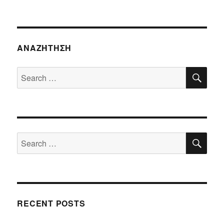
ΑΝΑΖΉΤΗΣΗ
SE
Search
for:
SE
Search
for:
RECENT POSTS