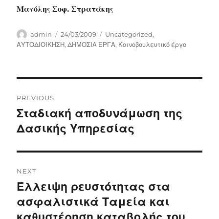
Μανόλης Σοφ. Στρατάκης
Author
Posted
Categories
admin
24/03/2009
Uncategorized
,
on
ΑΥΤΟΔΙΟΙΚΗΣΗ
,
ΔΗΜΟΣΙΑ ΕΡΓΑ
,
Κοινοβουλευτικό έργο
Post
PREVIOUS
navigation
Σταδιακή αποδυνάμωση της
Previous
post:
Δασικής Υπηρεσίας
NEXT
Έλλειψη ρευστότητας στα
Next
post:
ασφαλιστικά Ταμεία και
καθυστέρηση καταβολής του