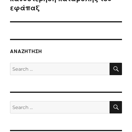
εφάπαξ
ΑΝΑΖΉΤΗΣΗ
SE
Search
for:
SE
Search
for: