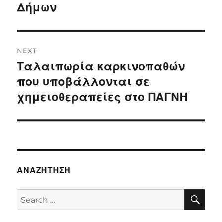
Δήμων
NEXT
Ταλαιπωρία καρκινοπαθών
Next
post:
που υποβάλλονται σε
χημειοθεραπείες στο ΠΑΓΝΗ
ΑΝΑΖΉΤΗΣΗ
SE
Search
for: