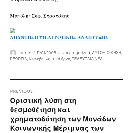
Μανόλης Σοφ. Στρατάκης
ΑΠΑΝΤΗΣΗ ΥΠ.ΑΓΡΟΤΙΚΗΣ ΑΝΑΠΤΥΞΗΣ
Author
Posted
Categories
admin
11/01/2008
Uncategorized
,
ΑΥΤΟΔΙΟΙΚΗΣΗ
,
on
ΓΕΩΡΓΙΑ
,
Κοινοβουλευτικό έργο
,
ΤΕΛΕΥΤΑΙΑ ΝΕΑ
Post
PREVIOUS
navigation
Οριστική λύση στη
Previous
post:
θεσμοθέτηση και
χρηματοδότηση των Μονάδων
Κοινωνικής Μέριμνας των